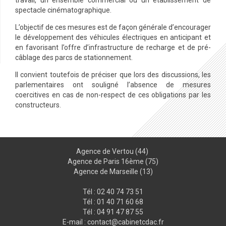
travail, un ensemble commercial ou un établissement de
spectacle cinématographique.
L’objectif de ces mesures est de façon générale d’encourager
le développement des véhicules électriques en anticipant et
en favorisant l’offre d’infrastructure de recharge et de pré-
câblage des parcs de stationnement.
Il convient toutefois de préciser que lors des discussions, les
parlementaires ont souligné l’absence de mesures
coercitives en cas de non-respect de ces obligations par les
constructeurs.
Agence de Vertou (44)
Agence de Paris 16ème (75)
Agence de Marseille (13)
Tél : 02 40 74 73 51
Tél :
01 40 71 60 68
Tél : 04 91 47 87 55
E-mail :
contact@cabinetcdac.fr